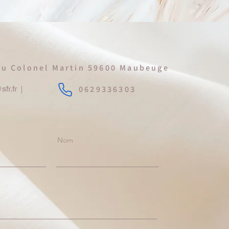
u Colonel Martin 59600 Maubeuge
fr.fr
0629336303
Nom