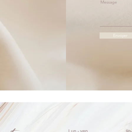
Message
Envoyer
Lun.- ven.
9h