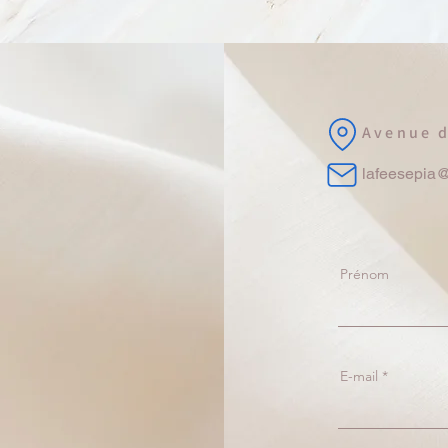
Avenue d
lafeesepia@s
Prénom
E-mail